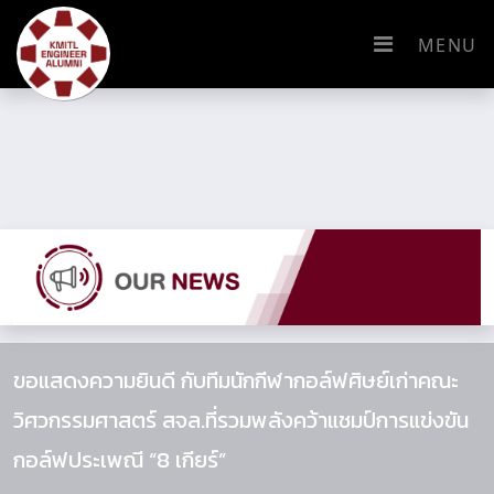
MENU
ขอแสดงความยินดี กับทีมนักกีฬากอล์ฟศิษย์เก่าคณะ
วิศวกรรมศาสตร์ สจล.ที่รวมพลังคว้าแชมป์การแข่งขัน
กอล์ฟประเพณี “8 เกียร์”