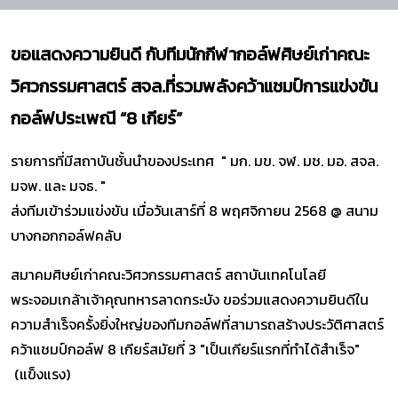
ขอแสดงความยินดี
กับทีมนักกีฬากอล์ฟศิษย์เก่าคณะ
วิศวกรรมศาสตร์ สจล.ที่รวมพลังคว้าแชมป์การแข่งขัน
กอล์ฟประเพณี “8 เกียร์”
รายการที่มีสถาบันชั้นนำของประเทศ " มก. มข. จฬ. มช. มอ. สจล.
มจพ. และ มจธ. "
ส่งทีมเข้าร่วมแข่งขัน เมื่อวันเสาร์ที่ 8 พฤศจิกายน 2568 @ สนาม
บางกอกกอล์ฟคลับ
สมาคมศิษย์เก่าคณะวิศวกรรมศาสตร์ สถาบันเทคโนโลยี
พระจอมเกล้าเจ้าคุณทหารลาดกระบัง ขอร่วมแสดงความยินดีใน
ความสำเร็จครั้งยิ่งใหญ่ของทีมกอล์ฟที่สามารถสร้างประวัติศาสตร์
คว้าแชมป์กอล์ฟ 8 เกียร์สมัยที่ 3 "เป็นเกียร์แรกที่ทำได้สำเร็จ"
(แข็งแรง)